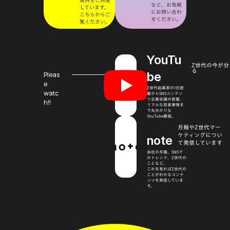
など、お気軽
しています。
にお問い合わ
こちらからご
せください。
覧ください。
YouTu
Z世代の今が分
る
be
Pleas
e
Z世代起業家の1日密
watc
着からSNSコンテン
ツ企画会議の密着、
h!!
リアルな若者事情ま
で丸分かりな
YouTube番組。
月報やZ世代マー
ケティングについ
note
て発信しています
会社の月報、SNSで
のトレンド、Z世代の
ことなど、
これを見ればZ世代の
ことがわかるコンテ
ンツを発信していま
す。