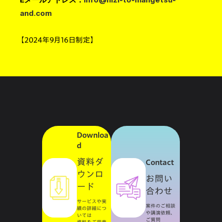
and.com
【2024年9月16日制定】
Downloa
d
資料ダ
Contact
ウンロ
お問い
ード
合わせ
サービスや実
案件のご相談
績の詳細につ
や講演依頼、
いては
ご質問
資料をご用意