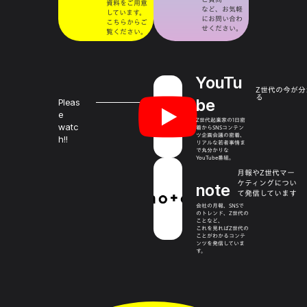
資料をご用意
など、お気軽
しています。
にお問い合わ
こちらからご
せください。
覧ください。
YouTu
Z世代の今が分
る
be
Pleas
e
Z世代起業家の1日密
watc
着からSNSコンテン
ツ企画会議の密着、
h!!
リアルな若者事情ま
で丸分かりな
YouTube番組。
月報やZ世代マー
ケティングについ
note
て発信しています
会社の月報、SNSで
のトレンド、Z世代の
ことなど、
これを見ればZ世代の
ことがわかるコンテ
ンツを発信していま
す。