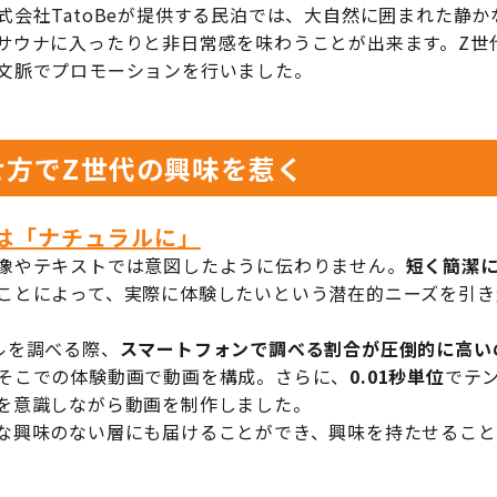
式会社TatoBeが提供する民泊では、大自然に囲まれた静
サウナに入ったりと非日常感を味わうことが出来ます。Z世
文脈でプロモーションを行いました。
せ方でZ世代の興味を惹く
は「ナチュラルに」
像やテキストでは意図したように伝わりません。
短く簡潔
ことによって、実際に体験したいという潜在的ニーズを引き
ルを調べる際、
スマートフォンで調べる割合が圧倒的に高い
そこでの体験動画で動画を構成。さらに、
0.01秒単位
でテ
を意識しながら動画を制作しました。
な興味のない層にも届けることができ、興味を持たせること