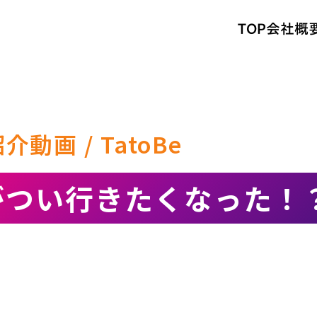
TOP
会社概
動画 / TatoBe
がつい行きたくなった！