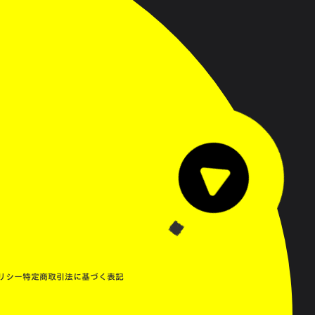
✴︎
✴︎
お
問
い
合
わ
せ
は
こ
ち
ら
か
ら
C
L
I
C
K
H
E
R
E
リシー
特定商取引法に基づく表記