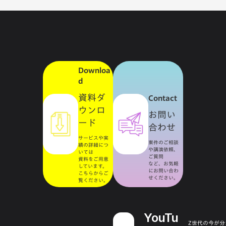
Downloa
d
資料ダ
Contact
ウンロ
お問い
ード
合わせ
サービスや実
案件のご相談
績の詳細につ
や講演依頼、
いては
ご質問
資料をご用意
など、お気軽
しています。
にお問い合わ
こちらからご
せください。
覧ください。
YouTu
Z世代の今が分