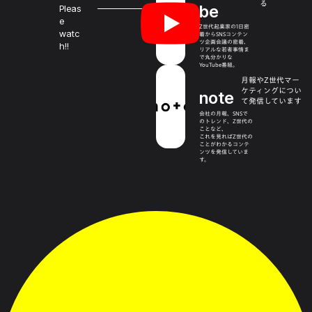
る
be
Pleas
e
Z世代起業家の1日密
watc
着からSNSコンテン
ツ企画会議の密着、
h!!
リアルな若者事情ま
で丸分かりな
YouTube番組。
月報やZ世代マー
ケティングについ
note
て発信しています
会社の月報、SNSで
のトレンド、Z世代の
ことなど、
これを見ればZ世代の
ことがわかるコンテ
ンツを発信していま
す。